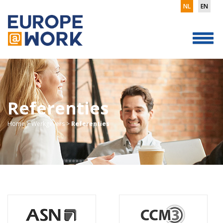
NL
EN
Referenties
Home
>
Werkgevers
>
Referenties